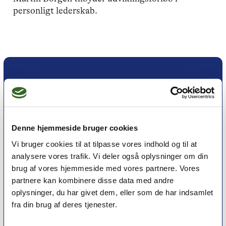
personligt lederskab.
Denne hjemmeside bruger cookies
Vi bruger cookies til at tilpasse vores indhold og til at
analysere vores trafik. Vi deler også oplysninger om din
brug af vores hjemmeside med vores partnere. Vores
Et medlemskab af Dansk Psykoterapeutforening
partnere kan kombinere disse data med andre
er et kvalitetsstempel. Alle vores medlemmer skal
oplysninger, du har givet dem, eller som de har indsamlet
leve op til en række kriterier om uddannelse og
fra din brug af deres tjenester.
erfaring for at få lov til at kalde sig
psykoterapeut
MPF