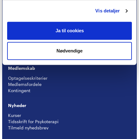
Vis detaljer
Psykoterapi
Ja til cookies
Find psykoterapeut
Hvad betyder titlen 'psykoterapeut MPF' ?
Ofte stillede spørgsmål
Nødvendige
Psykoterapeuter nær dig
Medlemskab
Optagelseskriterier
Medlemsfordele
Kontingent
Nyheder
Kurser
Tidsskrift for Psykoterapi
Tilmeld nyhedsbrev