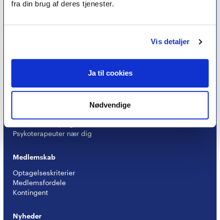
fra din brug af deres tjenester.
er et kvalitetsstempel. Alle vores medlemmer skal
leve op til en række kriterier om uddannelse og
erfaring for at få lov til at kalde sig
psykoterapeut
Vis detaljer
MPF
Ja til cookies
Psykoterapi
Find psykoterapeut
Nødvendige
Hvad betyder titlen 'psykoterapeut MPF' ?
Ofte stillede spørgsmål
Psykoterapeuter nær dig
Medlemskab
Optagelseskriterier
Medlemsfordele
Kontingent
Nyheder