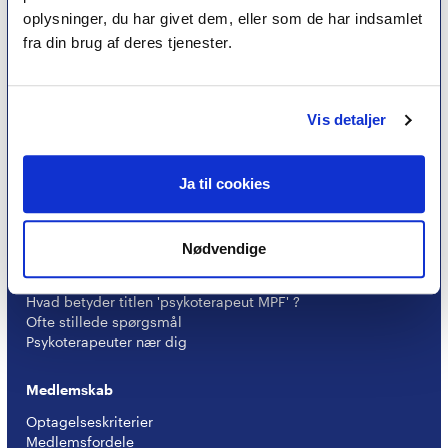
oplysninger, du har givet dem, eller som de har indsamlet
fra din brug af deres tjenester.
Et medlemskab af Dansk Psykoterapeutforening
er et kvalitetsstempel. Alle vores medlemmer skal
leve op til en række kriterier om uddannelse og
Vis detaljer
erfaring for at få lov til at kalde sig
psykoterapeut
MPF
Ja til cookies
Nødvendige
Psykoterapi
Find psykoterapeut
Hvad betyder titlen 'psykoterapeut MPF' ?
Ofte stillede spørgsmål
Psykoterapeuter nær dig
Medlemskab
Optagelseskriterier
Medlemsfordele