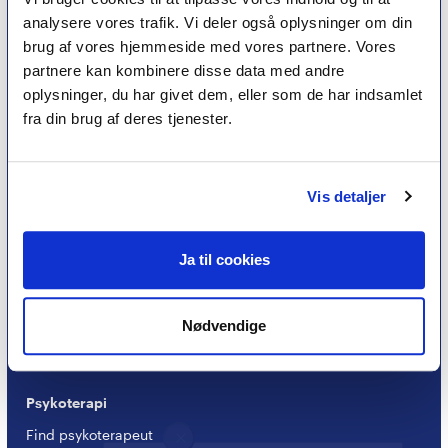
analysere vores trafik. Vi deler også oplysninger om din
brug af vores hjemmeside med vores partnere. Vores
partnere kan kombinere disse data med andre
oplysninger, du har givet dem, eller som de har indsamlet
fra din brug af deres tjenester.
Vis detaljer
Et medlemskab af Dansk Psykoterapeutforening
er et kvalitetsstempel. Alle vores medlemmer skal
Ja til cookies
leve op til en række kriterier om uddannelse og
erfaring for at få lov til at kalde sig
psykoterapeut
MPF
Nødvendige
Psykoterapi
Find psykoterapeut