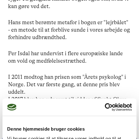
kan gøre ved det.
Hans mest berømte metafor i bogen er "lejrbålet"
- en metode til at forblive sunde i vores arbejde og
forhindre udbrændthed.
Per Isdal har undervist i flere europæiske lande
om vold og medfølelsestræthed.
I 2011 modtog han prisen som "Årets psykolog" i
Norge. Det var første gang, at denne pris blev
uddelt.
I 2017 blev han udnævnt til ridder af Sankt Olavs
Orden af den norske konge.
Denne hjemmeside bruger cookies
Vi bruger cookies til at tilpasse vores indhold og til at