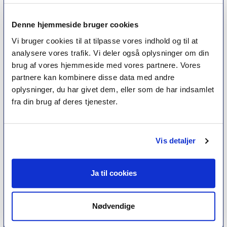
erfaring for at få lov til at kalde sig
psykoterapeut
MPF
Denne hjemmeside bruger cookies
Vi bruger cookies til at tilpasse vores indhold og til at
analysere vores trafik. Vi deler også oplysninger om din
Psykoterapi
brug af vores hjemmeside med vores partnere. Vores
Find psykoterapeut
partnere kan kombinere disse data med andre
Hvad betyder titlen 'psykoterapeut MPF' ?
oplysninger, du har givet dem, eller som de har indsamlet
Ofte stillede spørgsmål
fra din brug af deres tjenester.
Psykoterapeuter nær dig
Medlemskab
Vis detaljer
Optagelseskriterier
Medlemsfordele
Kontingent
Ja til cookies
Nyheder
Nødvendige
Kurser
Tidsskrift for Psykoterapi