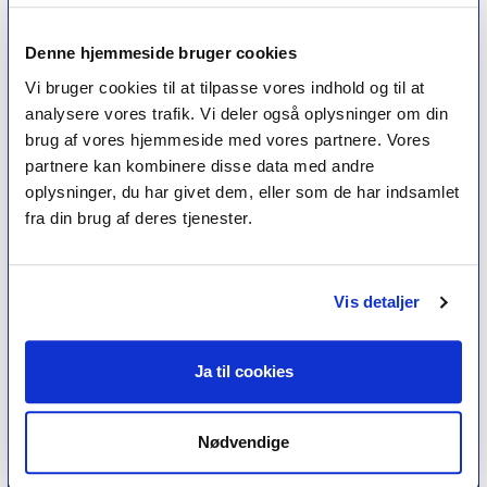
erfaring for at få lov til at kalde sig
psykoterapeut
MPF
Denne hjemmeside bruger cookies
Vi bruger cookies til at tilpasse vores indhold og til at
analysere vores trafik. Vi deler også oplysninger om din
Psykoterapi
brug af vores hjemmeside med vores partnere. Vores
Find psykoterapeut
partnere kan kombinere disse data med andre
Hvad betyder titlen 'psykoterapeut MPF' ?
oplysninger, du har givet dem, eller som de har indsamlet
Ofte stillede spørgsmål
fra din brug af deres tjenester.
Psykoterapeuter nær dig
Medlemskab
Vis detaljer
Optagelseskriterier
Medlemsfordele
Kontingent
Ja til cookies
Nyheder
Nødvendige
Kurser
Tidsskrift for Psykoterapi