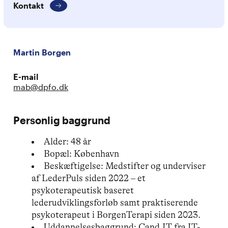
Kontakt
Martin Borgen
E-mail
mab@dpfo.dk
Personlig baggrund
Alder: 48 år
Bopæl: København
Beskæftigelse: Medstifter og underviser
af LederPuls siden 2022 – et
psykoterapeutisk baseret
lederudviklingsforløb samt praktiserende
psykoterapeut i BorgenTerapi siden 2023.
Uddannelsesbaggrund: Cand.IT fra IT-