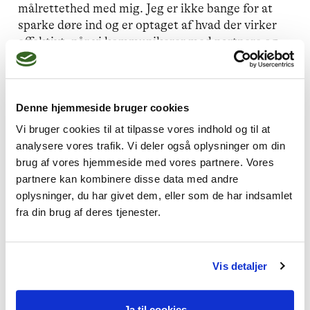
målrettethed med mig. Jeg er ikke bange for at
sparke døre ind og er optaget af hvad der virker
effektivt, når vi kommunikerer med partnere og
politikere.
Denne hjemmeside bruger cookies
Hvad motiverer dig til at bidrage til
Vi bruger cookies til at tilpasse vores indhold og til at
Dansk Psykoterapeutforenings
analysere vores trafik. Vi deler også oplysninger om din
arbejde?
brug af vores hjemmeside med vores partnere. Vores
partnere kan kombinere disse data med andre
Foreningen spiller en afgørende rolle i at sikre
oplysninger, du har givet dem, eller som de har indsamlet
vores professions legitimitet, kvalitet og
fra din brug af deres tjenester.
udvikling. Jeg ønsker at bidrage til at styrke
faglige standarder via autorisation og jeg vil
skabe synlighed i erhvervslivet og på offentlige
Vis detaljer
arbejdspladser om brugen af terapi til trivsel og
udvikling.
Ja til cookies