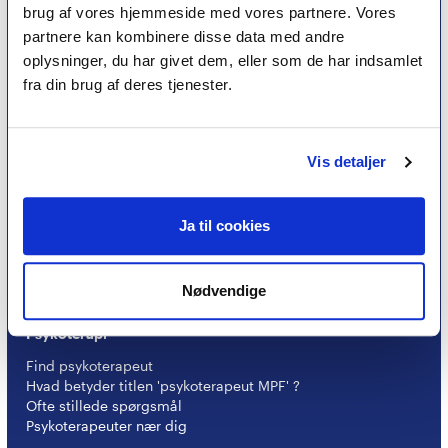
brug af vores hjemmeside med vores partnere. Vores
partnere kan kombinere disse data med andre
oplysninger, du har givet dem, eller som de har indsamlet
fra din brug af deres tjenester.
Et medlemskab af Dansk Psykoterapeutforening
Vis detaljer
er et kvalitetsstempel. Alle vores medlemmer skal
leve op til en række kriterier om uddannelse og
erfaring for at få lov til at kalde sig
psykoterapeut
Ja til cookies
MPF
Nødvendige
Psykoterapi
Find psykoterapeut
Hvad betyder titlen 'psykoterapeut MPF' ?
Ofte stillede spørgsmål
Psykoterapeuter nær dig