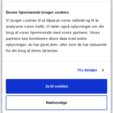
erfaring for at få lov til at kalde sig
psykoterapeut
MPF
Denne hjemmeside bruger cookies
Vi bruger cookies til at tilpasse vores indhold og til at
analysere vores trafik. Vi deler også oplysninger om din
Psykoterapi
brug af vores hjemmeside med vores partnere. Vores
Find psykoterapeut
partnere kan kombinere disse data med andre
Hvad betyder titlen 'psykoterapeut MPF' ?
oplysninger, du har givet dem, eller som de har indsamlet
Ofte stillede spørgsmål
fra din brug af deres tjenester.
Psykoterapeuter nær dig
Medlemskab
Vis detaljer
Optagelseskriterier
Medlemsfordele
Kontingent
Ja til cookies
Nyheder
Nødvendige
Kurser
Tidsskrift for Psykoterapi