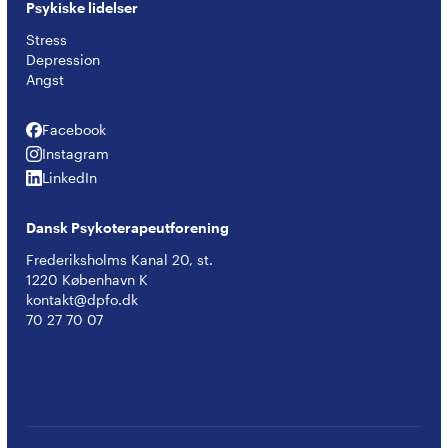
Psykiske lidelser
Stress
Depression
Angst
Facebook
Facebook
Instagram
Instagram
LinkedIn
LinkedIn
Dansk Psykoterapeutforening
Frederiksholms Kanal 20, st.
1220 København K
kontakt@dpfo.dk
70 27 70 07