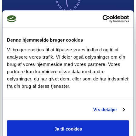
Et medlemskab af Dansk Psykoterapeutforening
er et kvalitetsstempel. Alle vores medlemmer skal
Denne hjemmeside bruger cookies
leve op til en række kriterier om uddannelse og
Vi bruger cookies til at tilpasse vores indhold og til at
erfaring for at få lov til at kalde sig
psykoterapeut
analysere vores trafik. Vi deler også oplysninger om din
MPF
brug af vores hjemmeside med vores partnere. Vores
partnere kan kombinere disse data med andre
oplysninger, du har givet dem, eller som de har indsamlet
Psykoterapi
fra din brug af deres tjenester.
Find psykoterapeut
Hvad betyder titlen 'psykoterapeut MPF' ?
Ofte stillede spørgsmål
Vis detaljer
Psykoterapeuter nær dig
Medlemskab
Ja til cookies