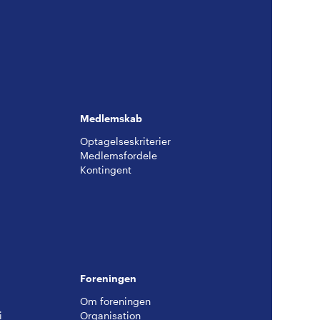
Medlemskab
Optagelseskriterier
Medlemsfordele
Kontingent
g
Foreningen
Om foreningen
i
Organisation