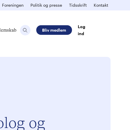
Foreningen
Politik og presse
Tidsskrift
Kontakt
Log
lemskab
Bliv medlem
ind
olog og