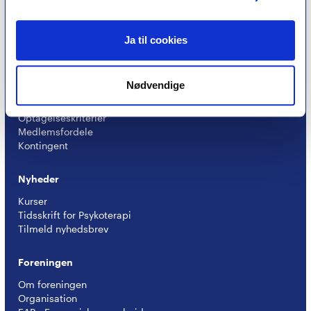
Find psykoterapeut
Hvad betyder titlen 'psykoterapeut MPF' ?
Ja til cookies
Ofte stillede spørgsmål
Psykoterapeuter nær dig
Nødvendige
Medlemskab
Optagelseskriterier
Medlemsfordele
Kontingent
Nyheder
Kurser
Tidsskrift for Psykoterapi
Tilmeld nyhedsbrev
Foreningen
Om foreningen
Organisation