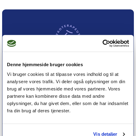
Denne hjemmeside bruger cookies
Vi bruger cookies til at tilpasse vores indhold og til at
Et medlemskab af Dansk Psykoterapeutforening
analysere vores trafik. Vi deler også oplysninger om din
er et kvalitetsstempel. Alle vores medlemmer skal
brug af vores hjemmeside med vores partnere. Vores
leve op til en række kriterier om uddannelse og
partnere kan kombinere disse data med andre
erfaring for at få lov til at kalde sig
psykoterapeut
oplysninger, du har givet dem, eller som de har indsamlet
MPF
fra din brug af deres tjenester.
Vis detaljer
Psykoterapi