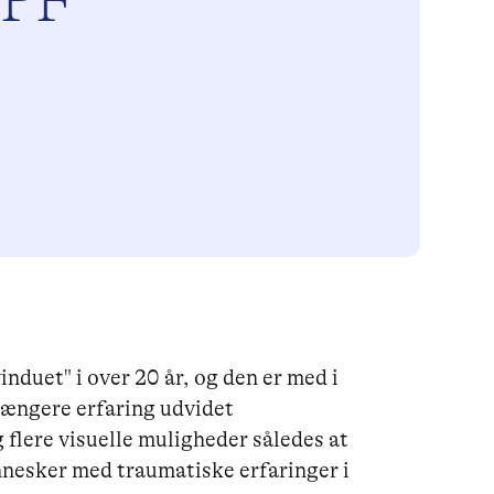
MPF
nduet" i over 20 år, og den er med i
længere erfaring udvidet
 flere visuelle muligheder således at
ennesker med traumatiske erfaringer i