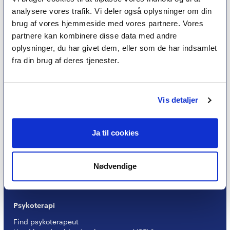
analysere vores trafik. Vi deler også oplysninger om din
brug af vores hjemmeside med vores partnere. Vores
partnere kan kombinere disse data med andre
oplysninger, du har givet dem, eller som de har indsamlet
fra din brug af deres tjenester.
Vis detaljer
Et medlemskab af Dansk Psykoterapeutforening
er et kvalitetsstempel. Alle vores medlemmer skal
Ja til cookies
leve op til en række kriterier om uddannelse og
erfaring for at få lov til at kalde sig
psykoterapeut
MPF
Nødvendige
Psykoterapi
Find psykoterapeut