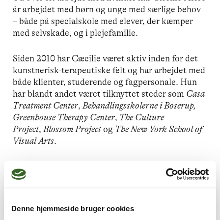
år arbejdet med børn og unge med særlige behov
– både på specialskole med elever, der kæmper
med selvskade, og i plejefamilie.
Siden 2010 har Cæcilie været aktiv inden for det
kunstnerisk-terapeutiske felt og har arbejdet med
både klienter, studerende og fagpersonale. Hun
har blandt andet været tilknyttet steder som
Casa
Treatment Center
,
Behandlingsskolerne i Boserup,
Greenhouse Therapy Center
,
The Culture
Project
,
Blossom Project
og
The New York School of
Visual Arts
.
Cæcilie Liv Carlsen er desuden medlem af
Screen
Actors Guild
som udøvende kunstner.
Denne hjemmeside bruger cookies