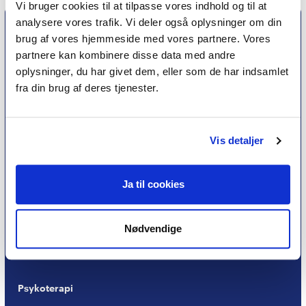
Vi bruger cookies til at tilpasse vores indhold og til at
analysere vores trafik. Vi deler også oplysninger om din
brug af vores hjemmeside med vores partnere. Vores
partnere kan kombinere disse data med andre
oplysninger, du har givet dem, eller som de har indsamlet
fra din brug af deres tjenester.
Vis detaljer
Et medlemskab af Dansk Psykoterapeutforening
er et kvalitetsstempel. Alle vores medlemmer skal
Ja til cookies
leve op til en række kriterier om uddannelse og
erfaring for at få lov til at kalde sig
psykoterapeut
MPF
Nødvendige
Psykoterapi