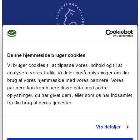
Denne hjemmeside bruger cookies
Et medlemskab af Dansk Psykoterapeutforening
Vi bruger cookies til at tilpasse vores indhold og til at
er et kvalitetsstempel. Alle vores medlemmer skal
analysere vores trafik. Vi deler også oplysninger om din
leve op til en række kriterier om uddannelse og
brug af vores hjemmeside med vores partnere. Vores
erfaring for at få lov til at kalde sig
psykoterapeut
partnere kan kombinere disse data med andre
MPF
oplysninger, du har givet dem, eller som de har indsamlet
fra din brug af deres tjenester.
Psykoterapi
Find psykoterapeut
Vis detaljer
Hvad betyder titlen 'psykoterapeut MPF' ?
Ofte stillede spørgsmål