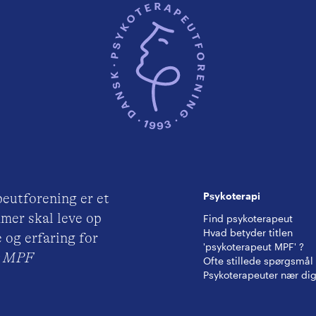
Psykoterapi
eutforening er et
mer skal leve op
Find psykoterapeut
Hvad betyder titlen
 og erfaring for
'psykoterapeut MPF' ?
ut MPF
Ofte stillede spørgsmål
Psykoterapeuter nær di