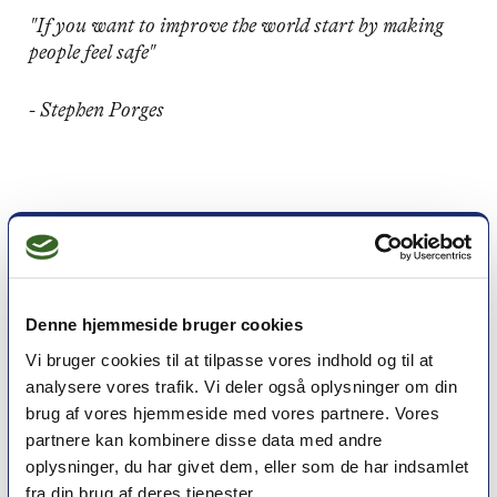
"If you want to improve the world start by making
people feel safe"
- Stephen Porges
Denne hjemmeside bruger cookies
Vi bruger cookies til at tilpasse vores indhold og til at
analysere vores trafik. Vi deler også oplysninger om din
brug af vores hjemmeside med vores partnere. Vores
partnere kan kombinere disse data med andre
oplysninger, du har givet dem, eller som de har indsamlet
Et medlemskab af Dansk Psykoterapeutforening
fra din brug af deres tjenester.
er et kvalitetsstempel. Alle vores medlemmer skal