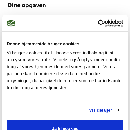
Dine opgaver:
Terapeutiske samtaler med børn, unge og
familier – både individuelt og i grupper
Samarbejde med kommuner og andre fagfolk
for at sikre den bedste støtte
Denne hjemmeside bruger cookies
Vi bruger cookies til at tilpasse vores indhold og til at
Formidling, undervisning og opsøgende
analysere vores trafik. Vi deler også oplysninger om din
arbejde for at nå ud til flere børn og unge
brug af vores hjemmeside med vores partnere. Vores
Praktiske opgaver i dagligdagen, som du selv
partnere kan kombinere disse data med andre
administrerer
oplysninger, du har givet dem, eller som de har indsamlet
fra din brug af deres tjenester.
Hvem er du?
Du har en 4-årig psykoterapeutuddannelse og
Vis detaljer
erfaring med børn, unge og familier
Du brænder for at gøre en forskel og trives
Ja til cookies