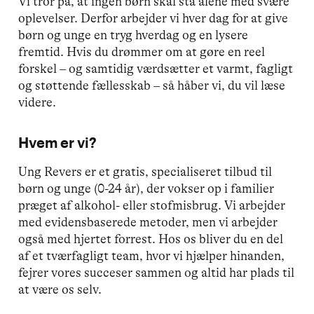
Vi tror på, at ingen børn skal stå alene med svære
oplevelser. Derfor arbejder vi hver dag for at give
børn og unge en tryg hverdag og en lysere
fremtid. Hvis du drømmer om at gøre en reel
forskel – og samtidig værdsætter et varmt, fagligt
og støttende fællesskab – så håber vi, du vil læse
videre.
Hvem er vi?
Ung Revers er et gratis, specialiseret tilbud til
børn og unge (0-24 år), der vokser op i familier
præget af alkohol- eller stofmisbrug. Vi arbejder
med evidensbaserede metoder, men vi arbejder
også med hjertet forrest. Hos os bliver du en del
af et tværfagligt team, hvor vi hjælper hinanden,
fejrer vores succeser sammen og altid har plads til
at være os selv.