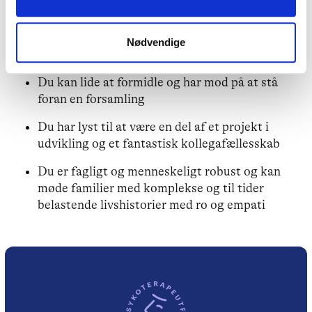
med ansvar og selvstændighed
Du er nysgerrig, kreativ og god til at skabe
Nødvendige
relationer
Du kan lide at formidle og har mod på at stå
foran en forsamling
Du har lyst til at være en del af et projekt i
udvikling og et fantastisk kollegafællesskab
Du er fagligt og menneskeligt robust og kan
møde familier med komplekse og til tider
belastende livshistorier med ro og empati