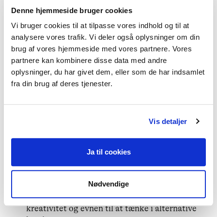
Vurdering af grundlag for adoption og
Denne hjemmeside bruger cookies
deltagelse i adoptionsprocesser
Vi bruger cookies til at tilpasse vores indhold og til at
analysere vores trafik. Vi deler også oplysninger om din
Fælles for alle opgaver er et vedvarende fokus på
brug af vores hjemmeside med vores partnere. Vores
inddragelse af barnets perspektiv.
partnere kan kombinere disse data med andre
oplysninger, du har givet dem, eller som de har indsamlet
Vi forestiller os, at du:
fra din brug af deres tjenester.
Er uddannet socialrådgiver eller
socialformidler
Vis detaljer
Har myndighedserfaring inden for
børneområdet
Ja til cookies
Har kendskab til og erfaring med
småbørnsområdet, herunder adoptionssager
Nødvendige
Har en helhedsorienteret tilgang, faglig
kreativitet og evnen til at tænke i alternative