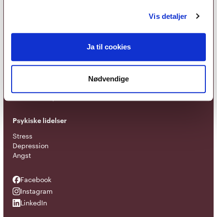
Foreningen
Vis detaljer
Om foreningen
Organisation
EAP - Europæisk samarbejde
Ja til cookies
Terapiretninger
Metakognitiv terapi
Nødvendige
Kognitiv adfærdsterapi
Narrativ terapi
Psykiske lidelser
Stress
Depression
Angst
Facebook
Facebook
Instagram
Instagram
LinkedIn
LinkedIn