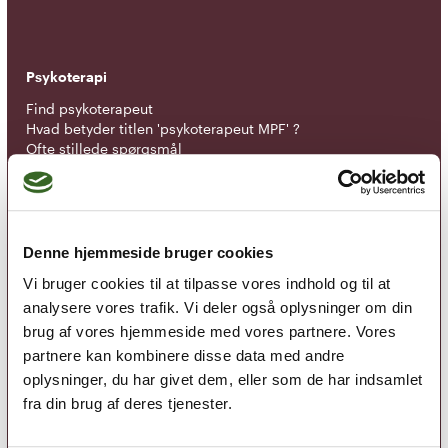
Psykoterapi
Find psykoterapeut
Hvad betyder titlen 'psykoterapeut MPF' ?
Ofte stillede spørgsmål
Psykoterapeuter nær dig
Medlemskab
Optagelseskriterier
Denne hjemmeside bruger cookies
Medlemsfordele
Vi bruger cookies til at tilpasse vores indhold og til at
Kontingent
analysere vores trafik. Vi deler også oplysninger om din
brug af vores hjemmeside med vores partnere. Vores
Nyheder
partnere kan kombinere disse data med andre
Kurser
oplysninger, du har givet dem, eller som de har indsamlet
Tidsskrift for Psykoterapi
fra din brug af deres tjenester.
Tilmeld nyhedsbrev