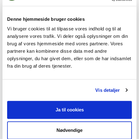
Oplæg/undervisning:
Kl. 9.00 - 16.00 inkl. pauser
Denne hjemmeside bruger cookies
Vi bruger cookies til at tilpasse vores indhold og til at
analysere vores trafik. Vi deler også oplysninger om din
Forplejning
brug af vores hjemmeside med vores partnere. Vores
partnere kan kombinere disse data med andre
I kursusprisen er indeholdt let morgenmad, 1
oplysninger, du har givet dem, eller som de har indsamlet
frokostpose m/sandwich samt lidt sødt/salt,
fra din brug af deres tjenester.
frugt, eftermiddagskage, kaffe/te og vand.
Vis detaljer
Afbud
Ja til cookies
Afbud kan ske jf. Dansk Psykoterapeutforenings
gældende
afbudsregler
Nødvendige