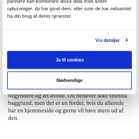
partnere kan kombinere disse data med andre
mulighed for at tilpasse gennemgangen og bruge
oplysninger, du har givet dem, eller som de har indsamlet
eksempler, der er relevante for netop dig, uanset
fra din brug af deres tjenester.
om din hjemmeside er bygget i WordPress, Wix,
Squarespace eller noget helt fjerde.
Vis detaljer
Webinaret afholdes online via Google Meet og du
modtager link til begge sessioner inden start.
Efterfølgende får du adgang til slides og de SEO-
Ja til cookies
værktøjer, vi gennemgår, så du kan gå direkte
hjem og arbejde videre.
Nødvendige
Undervisningen er praksisnær og tilrettelagt for
begyndere og let øvede. Du behøver ikke teknisk
baggrund, men det er en fordel, hvis du allerede
har en hjemmeside og gerne vil have mere ud af
den.