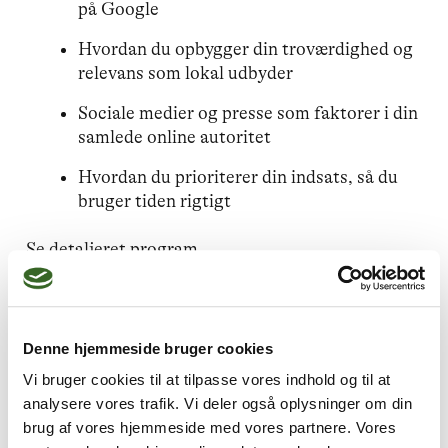
på Google
Hvordan du opbygger din troværdighed og
relevans som lokal udbyder
Sociale medier og presse som faktorer i din
samlede online autoritet
Hvordan du prioriterer din indsats, så du
bruger tiden rigtigt
Se detaljeret program.
Denne hjemmeside bruger cookies
Praktisk information
Vi bruger cookies til at tilpasse vores indhold og til at
Inden webinaret sender vi et kort spørgeskema
analysere vores trafik. Vi deler også oplysninger om din
om, hvilket hjemmeside-system, du bruger, og dit
brug af vores hjemmeside med vores partnere. Vores
nuværende niveau med SEO. Det giver os