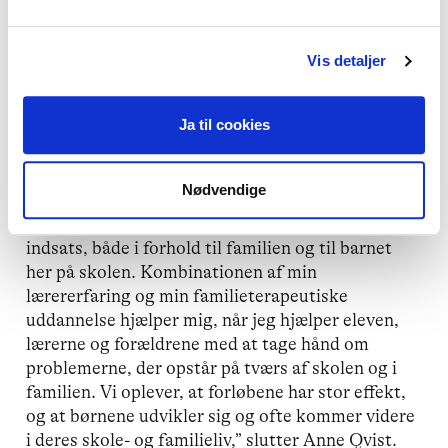
viceinspektør både i folkeskolen, i en
ungdomsskole og på en lilleskole. Derfor kender
hun skolesystemet og ved, hvor vigtigt det er at
Vis detaljer
tage hånd om en elev, der mistrives.
Ja til cookies
”Mistrivsel kan hæmme eleven både fagligt og
socialt, og i værste fald risikerer man, at barnet
isolerer sig og slet ikke kommer i skole. I dag skal
Nødvendige
folkeskolen også inkludere elever med særlige
behov, og det kræver en helt særlig nænsom
indsats, både i forhold til familien og til barnet
her på skolen. Kombinationen af min
lærererfaring og min familieterapeutiske
uddannelse hjælper mig, når jeg hjælper eleven,
lærerne og forældrene med at tage hånd om
problemerne, der opstår på tværs af skolen og i
familien. Vi oplever, at forløbene har stor effekt,
og at børnene udvikler sig og ofte kommer videre
i deres skole- og familieliv,” slutter Anne Qvist.