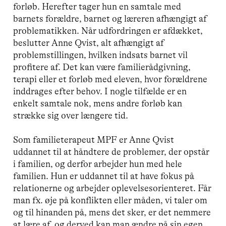
forløb. Herefter tager hun en samtale med
barnets forældre, barnet og læreren afhængigt af
problematikken. Når udfordringen er afdækket,
beslutter Anne Qvist, alt afhængigt af
problemstillingen, hvilken indsats barnet vil
profitere af. Det kan være familierådgivning,
terapi eller et forløb med eleven, hvor forældrene
inddrages efter behov. I nogle tilfælde er en
enkelt samtale nok, mens andre forløb kan
strække sig over længere tid.
Som familieterapeut MPF er Anne Qvist
uddannet til at håndtere de problemer, der opstår
i familien, og derfor arbejder hun med hele
familien. Hun er uddannet til at have fokus på
relationerne og arbejder oplevelsesorienteret. Får
man fx. øje på konflikten eller måden, vi taler om
og til hinanden på, mens det sker, er det nemmere
at lære af, og derved kan man ændre på sin egen