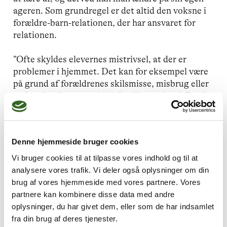
ageren. Som grundregel er det altid den voksne i
forældre-barn-relationen, der har ansvaret for
relationen.
”Ofte skyldes elevernes mistrivsel, at der er
problemer i hjemmet. Det kan for eksempel være
på grund af forældrenes skilsmisse, misbrug eller
andre alvorlige angreb på familiens trivsel. Derfor
er det rigtig vigtigt at inddrage forældrene i
forløbet,” siger Anne Qvist.
Denne hjemmeside bruger cookies
Vi bruger cookies til at tilpasse vores indhold og til at
analysere vores trafik. Vi deler også oplysninger om din
Kender lærernes vilkår
brug af vores hjemmeside med vores partnere. Vores
Ud over sin 4-årige psykoterapeutuddannelse er
partnere kan kombinere disse data med andre
Anne Qvist uddannet lærer og har igennem årene
oplysninger, du har givet dem, eller som de har indsamlet
arbejdet som klasselærer, afdelingsleder og
fra din brug af deres tjenester.