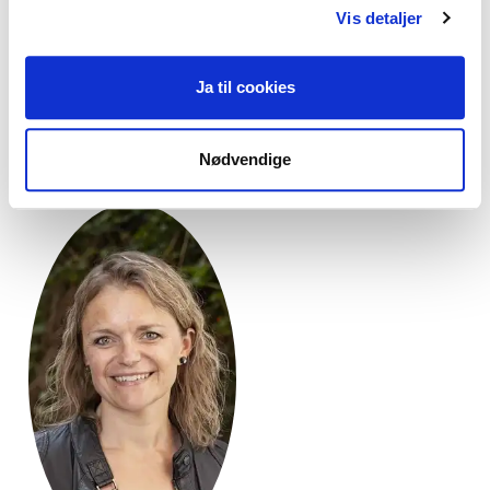
Vis detaljer
Jens Askehave
Lene Andreassen
Ja til cookies
Kandidat til bestyrelsen
Kandidat/suppleant til
bestyrelsen
Nødvendige