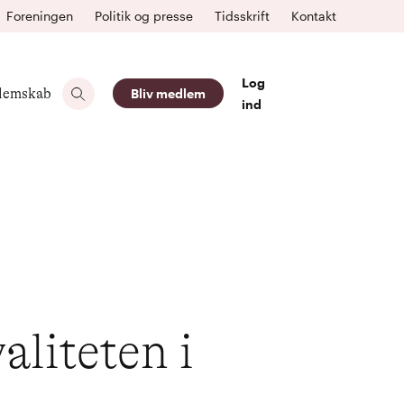
Foreningen
Politik og presse
Tidsskrift
Kontakt
Log
lemskab
Bliv medlem
ind
liteten i