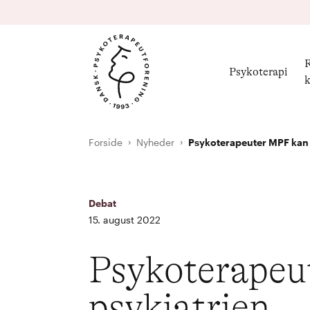
R
Psykoterapi
k
Forside
Nyheder
Psykoterapeuter MPF kan ø
Debat
15. august 2022
Psykoterapeut
psykiatrien