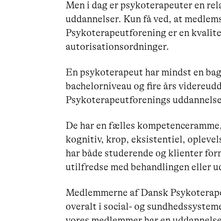
Men i dag er psykoterapeuter en re
uddannelser. Kun få ved, at medlem
Psykoterapeutforening er en kvalitet
autorisationsordninger.
En psykoterapeut har mindst en ba
bachelorniveau og fire års videreud
Psykoterapeutforenings uddannelser
De har en fælles kompetenceramme, 
kognitiv, krop, eksistentiel, opleve
har både studerende og klienter form
utilfredse med behandlingen eller 
Medlemmerne af Dansk Psykoterapeu
overalt i social- og sundhedssystem
vores medlemmer har en uddannelse,