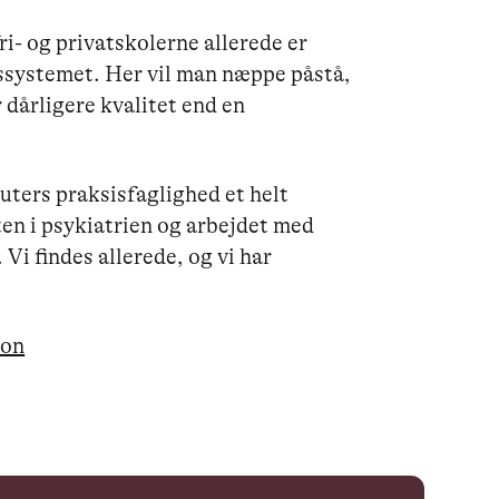
i- og privatskolerne allerede er
essystemet. Her vil man næppe påstå,
 dårligere kvalitet end en
uters praksisfaglighed et helt
ten i psykiatrien og arbejdet med
i findes allerede, og vi har
ion