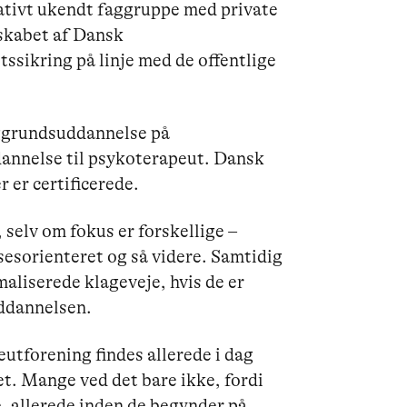
lativt ukendt faggruppe med private
skabet af Dansk
ssikring på linje med de offentlige
ggrundsuddannelse på
dannelse til psykoterapeut. Dansk
 er certificerede.
selv om fokus er forskellige –
lsesorienteret og så videre. Samtidig
aliserede klageveje, hvis de er
uddannelsen.
tforening findes allerede i dag
et. Mange ved det bare ikke, fordi
 allerede inden de begynder på