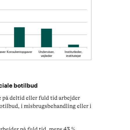
g
ociale botilbud
å deltid eller fuld tid arbejder
botilbud, i misbrugsbehandling eller i
bejder på fuld tid, mens 43 %