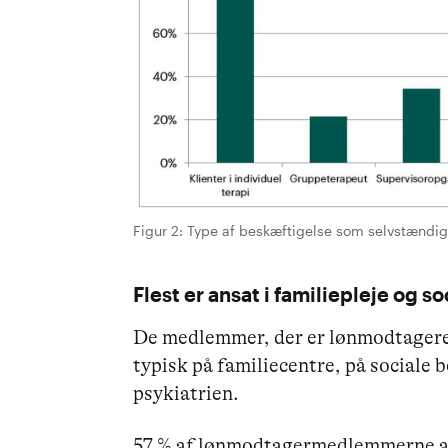
Figur 2: Type af beskæftigelse som selvstændi
Flest er ansat i familiepleje og s
De medlemmer, der er lønmodtagere p
typisk på familiecentre, på sociale 
psykiatrien.
57 % af lønmodtagermedlemmerne ar