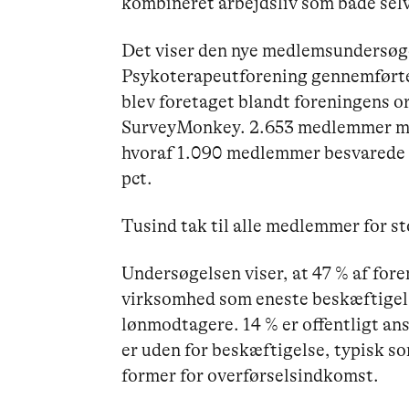
kombineret arbejdsliv som både sel
Det viser den nye medlemsundersøg
Psykoterapeutforening gennemførte
blev foretaget blandt foreningens 
SurveyMonkey. 2.653 medlemmer m
hvoraf 1.090 medlemmer besvarede d
pct.
Tusind tak til alle medlemmer for s
Undersøgelsen viser, at 47 % af fo
virksomhed som eneste beskæftigels
lønmodtagere. 14 % er offentligt ans
er uden for beskæftigelse, typisk so
former for overførselsindkomst.