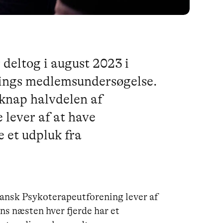
eltog i august 2023 i
ings medlemsundersøgelse.
t knap halvdelen af
lever af at have
 et udpluk fra
ansk Psykoterapeutforening lever af
s næsten hver fjerde har et