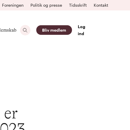
Foreningen
Politik og presse
Tidsskrift
Kontakt
Log
lemskab
Bliv medlem
ind
 er
2023