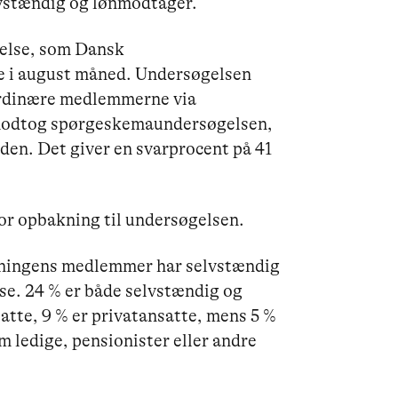
vstændig og lønmodtager.
else, som Dansk
 i august måned. Undersøgelsen
ordinære medlemmerne via
odtog spørgeskemaundersøgelsen,
en. Det giver en svarprocent på 41
tor opbakning til undersøgelsen.
reningens medlemmer har selvstændig
e. 24 % er både selvstændig og
atte, 9 % er privatansatte, mens 5 %
m ledige, pensionister eller andre