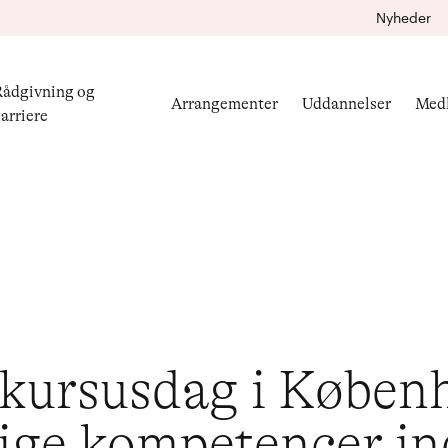
Nyheder
ådgivning og
Arrangementer
Uddannelser
Med
arriere
 kursusdag i Køben
ige kompetencer in