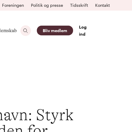
Foreningen
Politik og presse
Tidsskrift
Kontakt
Log
lemskab
Bliv medlem
ind
havn: Styrk
den for