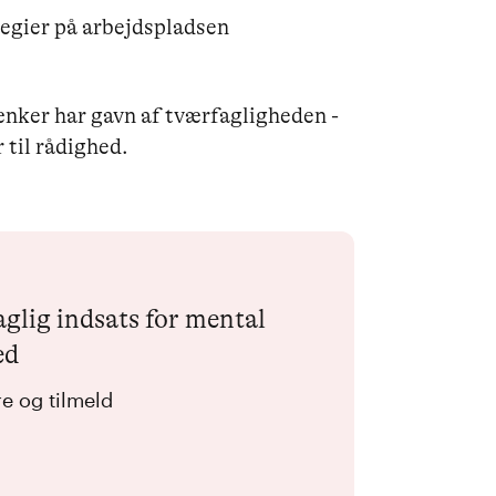
tegier på arbejdspladsen
tænker har gavn af tværfagligheden -
 til rådighed.
glig indsats for mental
ed
e og tilmeld