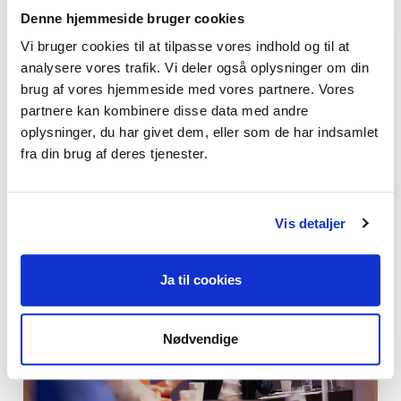
Denne hjemmeside bruger cookies
Vi bruger cookies til at tilpasse vores indhold og til at
analysere vores trafik. Vi deler også oplysninger om din
brug af vores hjemmeside med vores partnere. Vores
Et af dagens sidste indslag var en paneldebat om
partnere kan kombinere disse data med andre
psykoterapiens plads i det danske behandlingssystem. I
oplysninger, du har givet dem, eller som de har indsamlet
panelet var Anders Sørensen, psykolog og Ph.d. i psykiatri
fra din brug af deres tjenester.
(tv.), Anette Lykke Petri, direketør i Styrelsen for
Patientsikkerhed, Kurt Kyed, tidligere psykiatribruger og Pia
Clementsen, formand for Dansk Psykoterapeutforening
Vis detaljer
Ja til cookies
Nødvendige