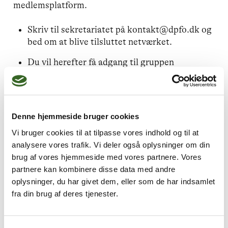
medlemsplatform.
Skriv til sekretariatet på kontakt@dpfo.dk og
bed om at blive tilsluttet netværket.
Du vil herefter få adgang til gruppen
”Netværk for psykoterapeuter i erhvervslivet”
via din medlemsprofil, når du er logget ind
med din mail og adgangskode via foreningens
hjemmeside.
Denne hjemmeside bruger cookies
Gruppen ligger tilgængelig i menuen til
Vi bruger cookies til at tilpasse vores indhold og til at
venstre under ”Grupper”.
analysere vores trafik. Vi deler også oplysninger om din
brug af vores hjemmeside med vores partnere. Vores
I gruppen vil der fremover komme nyt vedr.
partnere kan kombinere disse data med andre
netværket, fx dato for de næste møder, ligesom
oplysninger, du har givet dem, eller som de har indsamlet
det er muligt at gå i dialog med andre medlemmer
fra din brug af deres tjenester.
i netværket mm. Hold også øje med foreningens
nyhedsbrev og hjemmeside, hvor det kommende