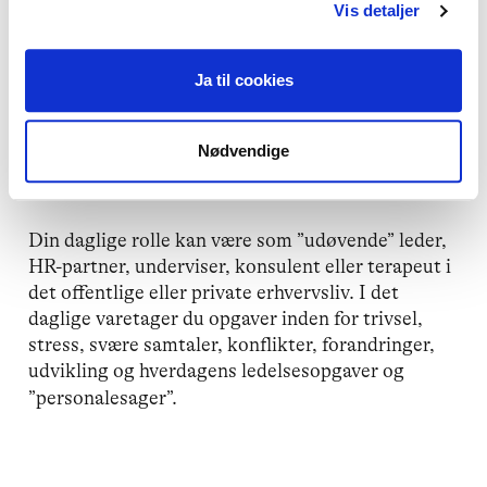
netværksmøde også vil blive annonceret.
Vis detaljer
Ja til cookies
Hvem kan deltage i netværket?
Nødvendige
Netværket er relevant for alle MPF’ere, der
arbejder i erhvervslivet.
Din daglige rolle kan være som ”udøvende” leder,
HR-partner, underviser, konsulent eller terapeut i
det offentlige eller private erhvervsliv. I det
daglige varetager du opgaver inden for trivsel,
stress, svære samtaler, konflikter, forandringer,
udvikling og hverdagens ledelsesopgaver og
”personalesager”.