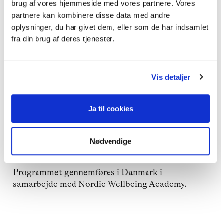
brug af vores hjemmeside med vores partnere. Vores
partnere kan kombinere disse data med andre
Der afholdes desuden en online
oplysninger, du har givet dem, eller som de har indsamlet
informationsworkshop den 20. april kl. 14.00–
fra din brug af deres tjenester.
16.00.
Tilmelding dig her
Vis detaljer
En del af et europæisk initiativ
Ja til cookies
Uddannelsen er en del af EU-PROMENS og
finansieret gennem EU4Health-programmet.
Efter gennemført forløb modtager deltagerne et
Nødvendige
certifikat.
Programmet gennemføres i Danmark i
samarbejde med Nordic Wellbeing Academy.