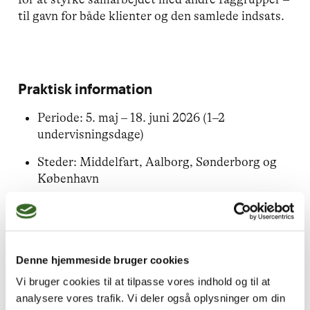
til gavn for både klienter og den samlede indsats.
Praktisk information
Periode: 5. maj – 18. juni 2026 (1–2
undervisningsdage)
Steder: Middelfart, Aalborg, Sønderborg og
København
Sprog: Dansk
Tilmelding: 9. marts – 1. juni 2026 (kan lukke
tidligere ved fuld booking)
Denne hjemmeside bruger cookies
Vi bruger cookies til at tilpasse vores indhold og til at
Der er kun 20 pladser pr. hold, så tidlig tilmelding
analysere vores trafik. Vi deler også oplysninger om din
anbefales.