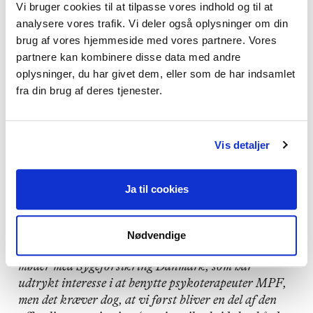
Vi bruger cookies til at tilpasse vores indhold og til at
Sygeforsikring Danmark samt i det offentlige og
analysere vores trafik. Vi deler også oplysninger om din
private erhvervsliv ift. trivsel?
brug af vores hjemmeside med vores partnere. Vores
partnere kan kombinere disse data med andre
Hvis ja, hvordan?
oplysninger, du har givet dem, eller som de har indsamlet
fra din brug af deres tjenester.
Ulrik Houlind Rasmussens svar:
Vis detaljer
Tak for spørgsmålet.
Ja til cookies
Ja, jeg har så afgjort til hensigt at gøre
psykoterapeuternes kunnen og vigtighed tydelig for
både Sygeforsikring Danmark og i det offentlige og
Nødvendige
private erhvervsliv. Foreningen har løbende haft
møder med Sygeforsikring Danmark, som har
udtrykt interesse i at benytte psykoterapeuter MPF,
men det kræver dog, at vi først bliver en del af den