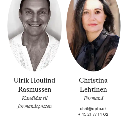
Ulrik Houlind
Christina
Rasmussen
Lehtinen
Kandidat til
Formand
formandsposten
chril@dpfo.dk
+ 45 21 77 14 02