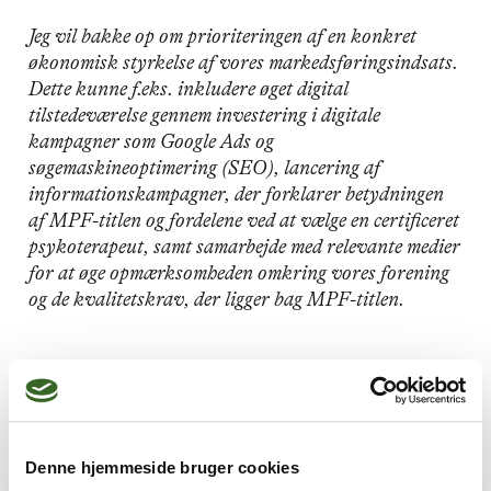
Jeg vil bakke op om prioriteringen af en konkret
økonomisk styrkelse af vores markedsføringsindsats.
Dette kunne f.eks. inkludere øget digital
tilstedeværelse gennem investering i digitale
kampagner som Google Ads og
søgemaskineoptimering (SEO), lancering af
informationskampagner, der forklarer betydningen
af MPF-titlen og fordelene ved at vælge en certificeret
psykoterapeut, samt samarbejde med relevante medier
for at øge opmærksomheden omkring vores forening
og de kvalitetskrav, der ligger bag MPF-titlen.
Spørgsmål 3
Har du til hensigt at gøre psykoterapeuternes
Denne hjemmeside bruger cookies
kunnen og vigtighed tydelig for hhv.