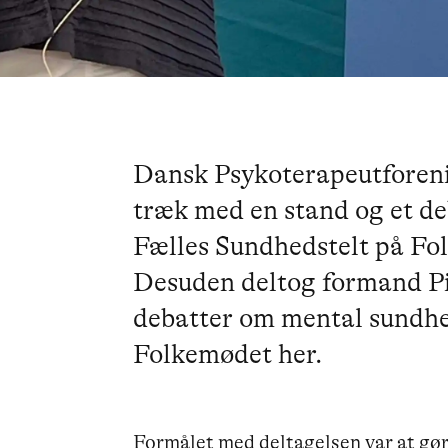
Dansk Psykoterapeutforenin
træk med en stand og et d
Fælles Sundhedstelt på F
Desuden deltog formand P
debatter om mental sundhed
Folkemødet her.
Formålet med deltagelsen var at gø