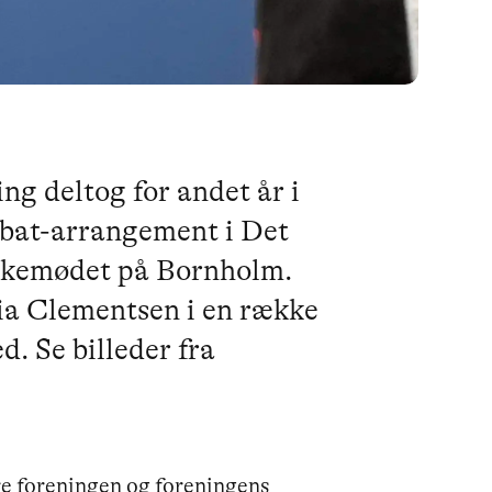
g deltog for andet år i
ebat-arrangement i Det
olkemødet på Bornholm.
ia Clementsen i en række
. Se billeder fra
re foreningen og foreningens