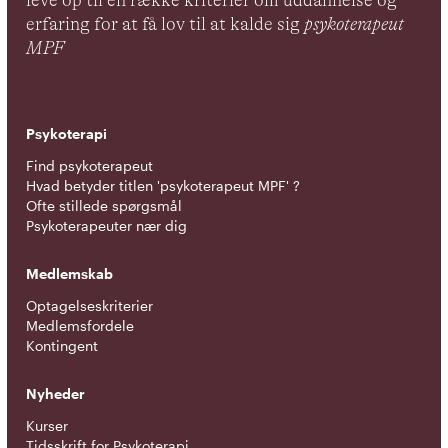
leve op til en række kriterier om uddannelse og
erfaring for at få lov til at kalde sig
psykoterapeut
MPF
Psykoterapi
Find psykoterapeut
Hvad betyder titlen 'psykoterapeut MPF' ?
Ofte stillede spørgsmål
Psykoterapeuter nær dig
Medlemskab
Optagelseskriterier
Medlemsfordele
Kontingent
Nyheder
Kurser
Tidsskrift for Psykoterapi