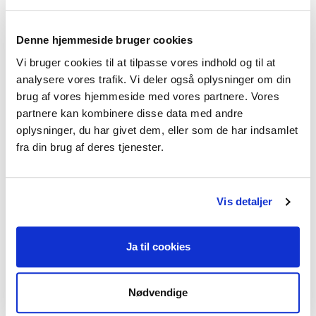
hinanden bedre. De lærte at genkende og ændre
uhensigtsmæssige mønstre i deres
Denne hjemmeside bruger cookies
kommunikation, både som par og som forældre.
Vi bruger cookies til at tilpasse vores indhold og til at
analysere vores trafik. Vi deler også oplysninger om din
brug af vores hjemmeside med vores partnere. Vores
partnere kan kombinere disse data med andre
oplysninger, du har givet dem, eller som de har indsamlet
Jeg fik for eksempel konkrete redskaber til at
fra din brug af deres tjenester.
håndtere børnenes larm, når det blev for
meget. Og vi opdagede begge, hvordan vores
egne reaktioner påvirkede børnene,
Vis detaljer
- fortæller Tenna.
Ja til cookies
Det var ikke kun forældrene, der mærkede
Nødvendige
forandringerne.