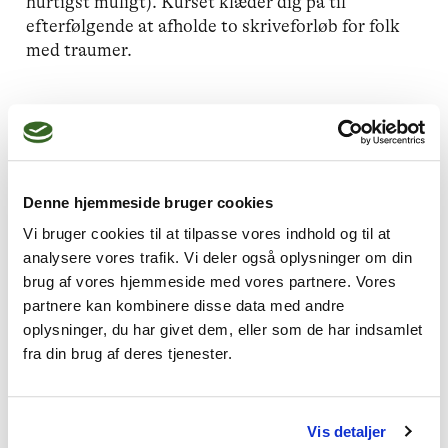
hurtigst muligt). Kurset klæder dig på til
efterfølgende at afholde to skriveforløb for folk
med traumer.
Læs mere:
Skrivegrupper – Åben for tilmelding –
Nationalt Center for Kunst og Mental Sundhed
Denne hjemmeside bruger cookies
Vi bruger cookies til at tilpasse vores indhold og til at
Vi søger dig, der:
analysere vores trafik. Vi deler også oplysninger om din
brug af vores hjemmeside med vores partnere. Vores
Arbejder traumebevidst og har solid erfaring
partnere kan kombinere disse data med andre
med kompleks PTSD
oplysninger, du har givet dem, eller som de har indsamlet
fra din brug af deres tjenester.
Har erfaring med gruppeterapi
Har minimum 5 års klinisk erfaring
Vis detaljer
Det er derudover en fordel, hvis du har