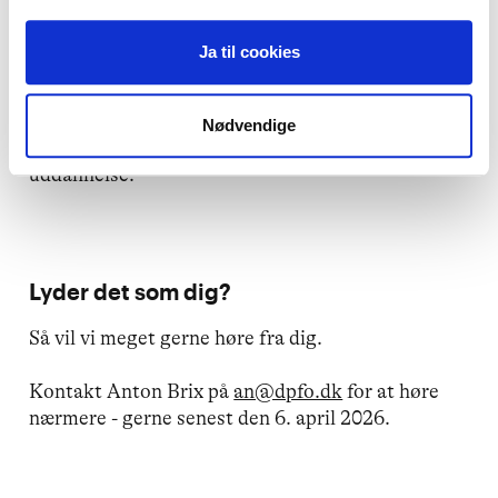
dokumenteret efteruddannelse i
traumefokuseret terapi
Ja til cookies
Relevant efteruddannelse kan fx være EMDR, TF-
CBT, traumefokuseret MBT, SE, PE, NARM eller
Nødvendige
tilsvarende længerevarende traumeterapeutisk
uddannelse.
Lyder det som dig?
Så vil vi meget gerne høre fra dig.
Kontakt Anton Brix på
an@dpfo.dk
for at høre
nærmere - gerne senest den 6. april 2026.