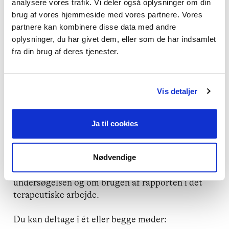
analysere vores trafik. Vi deler også oplysninger om din
rapport i terapien.
brug af vores hjemmeside med vores partnere. Vores
partnere kan kombinere disse data med andre
Introduktionsmødet holdes online
onsdag den 27.
oplysninger, du har givet dem, eller som de har indsamlet
august kl. 19.00.
fra din brug af deres tjenester.
Opfølgende sparring efter sommerferien
Vis detaljer
Efter sommerferien tilbyder vi to opfølgende
sparringsmøder. Her kan du dele erfaringer med,
hvordan klienter har taget imod undersøgelsen,
Ja til cookies
hvordan rapporten har kunnet inddrages i
samtalerne, og hvilke faglige eller praktiske
Nødvendige
spørgsmål der er opstået. Der bliver også plads til
mere faglig sparring om modellen bag
undersøgelsen og om brugen af rapporten i det
terapeutiske arbejde.
Du kan deltage i ét eller begge møder: