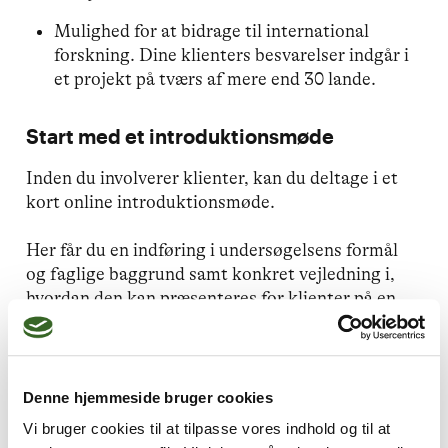
Mulighed for at bidrage til international
forskning. Dine klienters besvarelser indgår i
et projekt på tværs af mere end 30 lande.
Start med et introduktionsmøde
Inden du involverer klienter, kan du deltage i et
kort online introduktionsmøde.
Her får du en indføring i undersøgelsens formål
og faglige baggrund samt konkret vejledning i,
hvordan den kan præsenteres for klienter på en
tydelig og nænsom måde. Det er også her, du kan
stille spørgsmål om det etiske og det praktiske, så
du kan tage stilling på et oplyst grundlag.
Denne hjemmeside bruger cookies
Vi drøfter desuden, hvordan man kan følge op,
Vi bruger cookies til at tilpasse vores indhold og til at
hvis klienten efterfølgende ønsker at inddrage sin